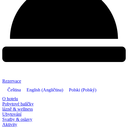
Rezervace
Čeština
English
(
Angličtina
)
Polski
(
Polský
)
O hotelu
Pobytové balíčky
lázně & wellness
Ubytování
Svatby & oslavy
Aktivity