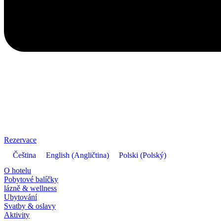
Rezervace
Čeština
English
(
Angličtina
)
Polski
(
Polský
)
O hotelu
Pobytové balíčky
lázně & wellness
Ubytování
Svatby & oslavy
Aktivity