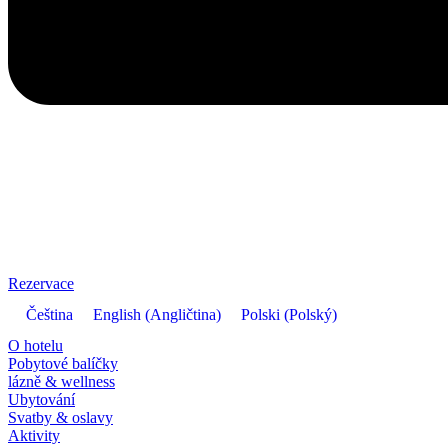
Rezervace
Čeština
English
(
Angličtina
)
Polski
(
Polský
)
O hotelu
Pobytové balíčky
lázně & wellness
Ubytování
Svatby & oslavy
Aktivity