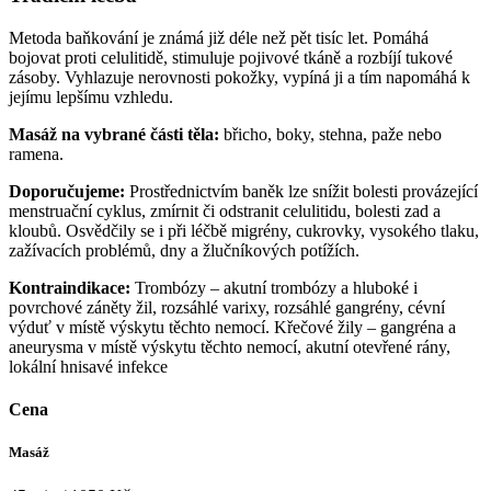
Metoda baňkování je známá již déle než pět tisíc let. Pomáhá
bojovat proti celulitidě, stimuluje pojivové tkáně a rozbíjí tukové
zásoby. Vyhlazuje nerovnosti pokožky, vypíná ji a tím napomáhá k
jejímu lepšímu vzhledu.
Masáž na vybrané části těla:
břicho, boky, stehna, paže nebo
ramena.
Doporučujeme:
Prostřednictvím baněk lze snížit bolesti provázející
menstruační cyklus, zmírnit či odstranit celulitidu, bolesti zad a
kloubů. Osvědčily se i při léčbě migrény, cukrovky, vysokého tlaku,
zažívacích problémů, dny a žlučníkových potížích.
Kontraindikace:
Trombózy – akutní trombózy a hluboké i
povrchové záněty žil, rozsáhlé varixy, rozsáhlé gangrény, cévní
výduť v místě výskytu těchto nemocí. Křečové žily – gangréna a
aneurysma v místě výskytu těchto nemocí, akutní otevřené rány,
lokální hnisavé infekce
Cena
Masáž