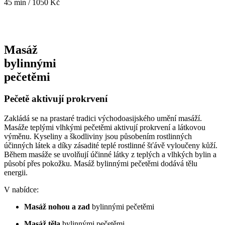
45 min / 1050 Kč
Masáž
bylinnými
pečetěmi
Pečetě aktivují prokrvení
Zakládá se na prastaré tradici východoasijského umění masáží.
Masáže teplými vlhkými pečetěmi aktivují prokrvení a látkovou
výměnu. Kyseliny a škodliviny jsou působením rostlinných
účinných látek a díky zásadité teplé rostlinné šťávě vyloučeny kůží.
Během masáže se uvolňují účinné látky z teplých a vlhkých bylin a
působí přes pokožku. Masáž bylinnými pečetěmi dodává tělu
energii.
V nabídce:
Masáž nohou a zad
bylinnými pečetěmi
Masáž těla
bylinnými pečetěmi