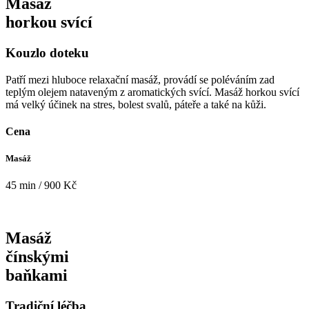
Masáž
horkou svící
Kouzlo doteku
Patří mezi hluboce relaxační masáž, provádí se poléváním zad
teplým olejem nataveným z aromatických svící. Masáž horkou svící
má velký účinek na stres, bolest svalů, páteře a také na kůži.
Cena
Masáž
45 min / 900 Kč
Masáž
čínskými
baňkami
Tradiční léčba