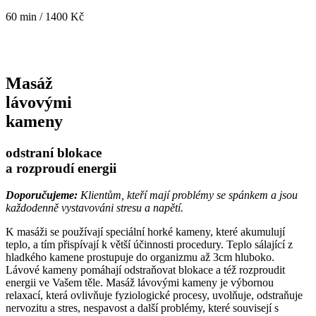
60 min / 1400 Kč
Masáž
lávovými
kameny
odstraní blokace
a rozproudí energii
Doporučujeme:
Klientům, kteří mají problémy se spánkem a jsou
každodenně vystavováni stresu a napětí.
K masáži se používají speciální horké kameny, které akumulují
teplo, a tím přispívají k větší účinnosti procedury. Teplo sálající z
hladkého kamene prostupuje do organizmu až 3cm hluboko.
Lávové kameny pomáhají odstraňovat blokace a též rozproudit
energii ve Vašem těle. Masáž lávovými kameny je výbornou
relaxací, která ovlivňuje fyziologické procesy, uvolňuje, odstraňuje
nervozitu a stres, nespavost a další problémy, které souvisejí s