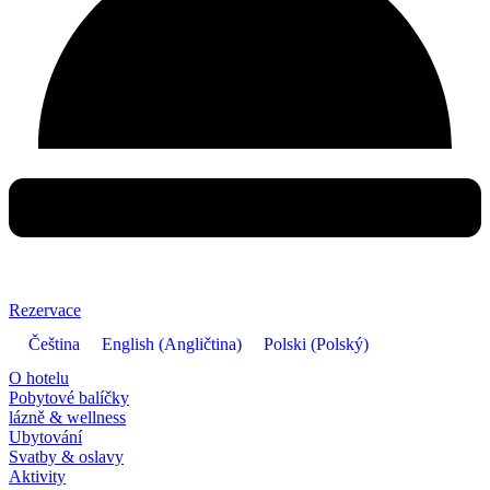
Rezervace
Čeština
English
(
Angličtina
)
Polski
(
Polský
)
O hotelu
Pobytové balíčky
lázně & wellness
Ubytování
Svatby & oslavy
Aktivity