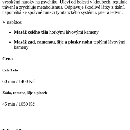
vysokými nároky na psychiku. Uleví od bolesti v kloubech, reguluje
trávení a zrychluje metabolismus. Odplavuje škodlivé látky z tkání,
napomáhá ke správné funkci lymfatického systému, jater a ledvin.
V nabídce:
Masáž celého těla
horkými lávovými kameny
Masáž zad, ramenou, šíje a plosky nohu
teplými lávovými
kameny
Cena
Celé Tělo
60 min / 1400 Kč
Záda, ramena, šíje a plosek
45 min / 1050 Kč