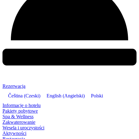
Rezerwacja
Čeština
(
Czeski
)
English
(
Angielski
)
Polski
Informacje o hotelu
Pakiety pobytowe
Spa & Wellness
Zakwaterowanie
Wesela i uroczystości
Aktywności
Restauracja