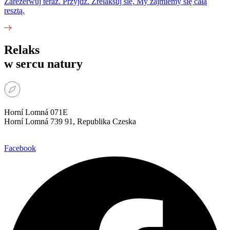
Zarezerwuj teraz. Przyjdź. Zrelaksuj się. My zajmiemy się całą
resztą.
Relaks
w sercu natury
Horní Lomná 071E
Horní Lomná 739 91, Republika Czeska
Facebook