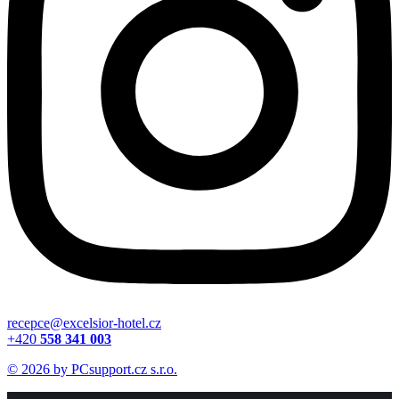
recepce@excelsior-hotel.cz
+420
558 341 003
© 2026 by PCsupport.cz s.r.o.