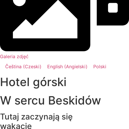
Galeria zdjęć
Čeština
(
Czeski
)
English
(
Angielski
)
Polski
Hotel górski
W sercu Beskidów
Tutaj zaczynają się
wakacje