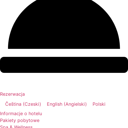
Rezerwacja
Čeština
(
Czeski
)
English
(
Angielski
)
Polski
Informacje o hotelu
Pakiety pobytowe
Spa & Wellness