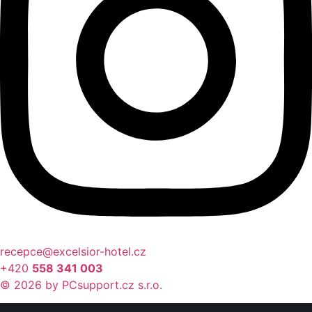
recepce@excelsior-hotel.cz
+420
558 341 003
© 2026 by PCsupport.cz s.r.o.