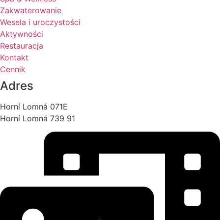
Zakwaterowanie
Wesela i uroczystości
Aktywności
Restauracja
Kontakt
Cennik
Adres
Horní Lomná 071E
Horní Lomná 739 91