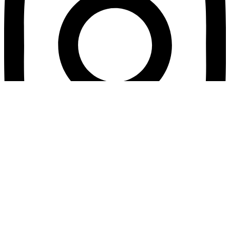
recepce@excelsior-hotel.cz
+420
558 341 003
© 2026 by PCsupport.cz s.r.o.
English