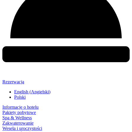
Rezerwacja
English
(
Angielski
)
Polski
Informacje o hotelu
Pakiety pobytowe
Spa & Wellness
Zakwaterowanie
Wesela i uroczystości