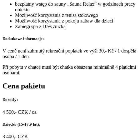
bezpłatny wstęp do sauny „Sauna Relax” w godzinach pracy
obiektu
Możliwość korzystania z tenisa stołowego
Możliwość korzystania z pokoju zabaw dla dzieci
Zabiegi spa z 10% zniżką
Dodatkowe informacje:
V ceně není zahrnutý rekreační poplatek ve výši 30,- Kč / 1 dospělá
osoba / 1 den
Při pobytu v chatce musí být chatka obsazena minimálně 4 platícími
osobami.
Cena pakietu
Dorosły:
4 500,- CZK / os.
Dziecko (15-17,9 lat):
3 400,- CZK