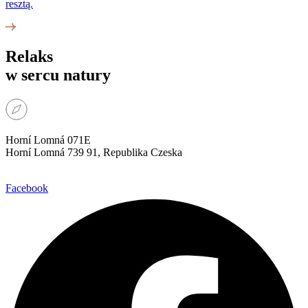
resztą.
Relaks
w sercu natury
Horní Lomná 071E
Horní Lomná 739 91, Republika Czeska
Facebook